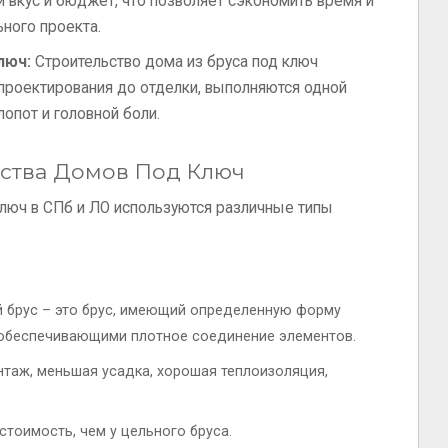
й вкус и бюджет, что позволяет сэкономить время и
ного проекта.
люч:
Строительство дома из бруса под ключ
т проектирования до отделки, выполняются одной
лопот и головной боли.
ьства Домов Под Ключ
ключ в СПб и ЛО используются различные типы
брус – это брус, имеющий определенную форму
 обеспечивающими плотное соединение элементов.
таж, меньшая усадка, хорошая теплоизоляция,
тоимость, чем у цельного бруса.