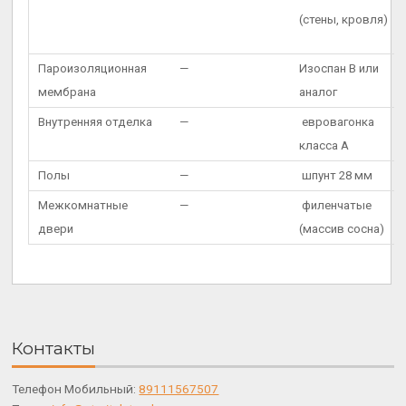
(стены, кровля)
Пароизоляционная
—
Изоспан В или
мембрана
аналог
Внутренняя отделка
—
евровагонка
класса А
Полы
—
шпунт 28 мм
Межкомнатные
—
филенчатые
двери
(массив сосна)
Контакты
Телефон Мобильный:
89111567507