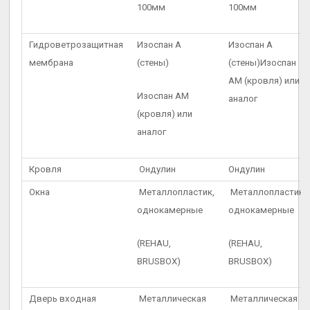
100мм
100мм
Гидроветрозащитная
Изоспан А
Изоспан А
мембрана
(стены)
(стены)Изоспан
АМ (кровля) или
Изоспан АМ
аналог
(кровля) или
аналог
Кровля
Ондулин
Ондулин
Окна
Металлопластик,
Металлопластик,
однокамерные
однокамерные
(REHAU,
(REHAU,
BRUSBOX)
BRUSBOX)
Дверь входная
Металлическая
Металлическая