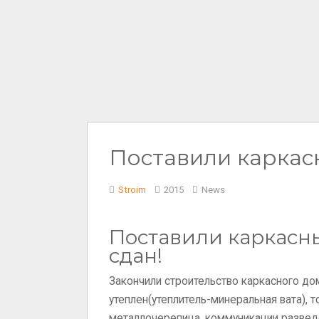
Поставили каркас
Stroim
2015
News
Поставили каркасн
сдан!
Закончили строительство каркасного дом
утеплен(утеплитель-минеральная вата), 
металлочерепица, коммуникации развед