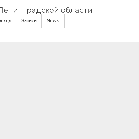
и Ленинградской области
осход
Записи
News