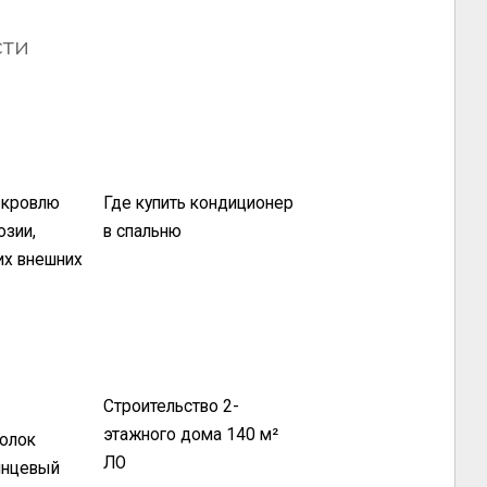
сти
 кровлю
Где купить кондиционер
озии,
в спальню
их внешних
Строительство 2-
этажного дома 140 м²
олок
ЛО
янцевый