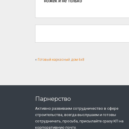
ножек и не только
«
Готовый каркасный дом 6х8
Парнерство
Активно развиваем сотрудничество в сфере
строительства, всегда выслушаем и готовы
сотрудничать, просьба, присылайте сразу КП на
корпоративную почту.