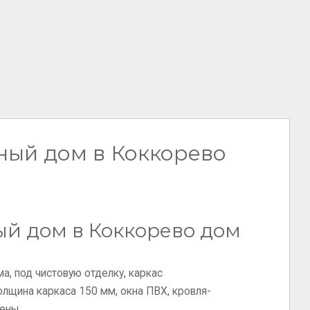
ный дом в Коккорево
ый дом в Коккорево дом
а, под чистовую отделку, каркас
толщина каркаса 150 мм, окна ПВХ, кровля-
ены.