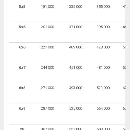
5х5
181 000
335 000
355 000
418
5х6
201 000
371 000
395 000
465
6х6
221 000
409 000
428 000
510
6х7
244 000
451 000
481 000
570
6х8
271 000
493 000
523 000
621
6х9
287 000
535 000
564 000
673
7х8
307 000
557 000
589 000
698