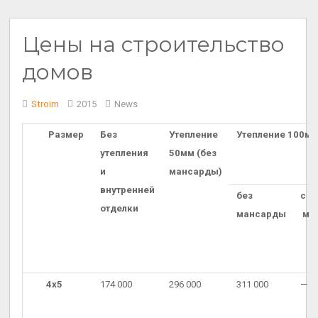
Цены на строительство
домов
Stroim
2015
News
Размер
Без
Утепление
Утепление 100м
утепления
50мм (без
и
мансарды)
внутренней
без
с
отделки
мансарды
ма
4х5
174 000
296 000
311 000
—