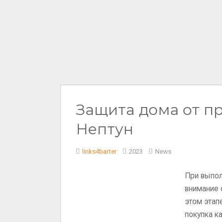
Защита дома от пр
Нептун
links4barter
2023
News
При выпол
внимание 
этом этап
покупка к