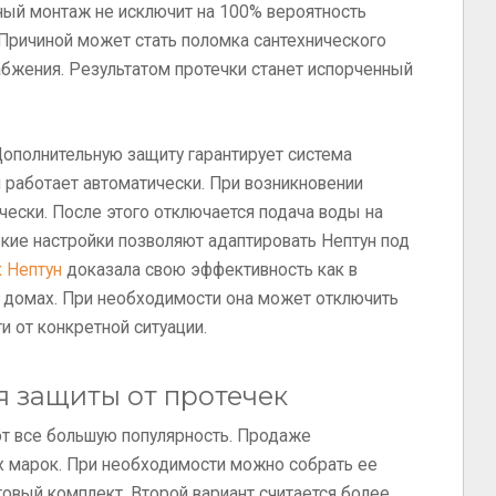
ый монтаж не исключит на 100% вероятность
 Причиной может стать поломка сантехнического
абжения. Результатом протечки станет испорченный
ополнительную защиту гарантирует система
я работает автоматически. При возникновении
чески. После этого отключается подача воды на
кие настройки позволяют адаптировать Нептун под
к Нептун
доказала свою эффективность как в
ых домах. При необходимости она может отключить
и от конкретной ситуации.
ля защиты от протечек
т все большую популярность. Продаже
 марок. При необходимости можно собрать ее
товый комплект. Второй вариант считается более