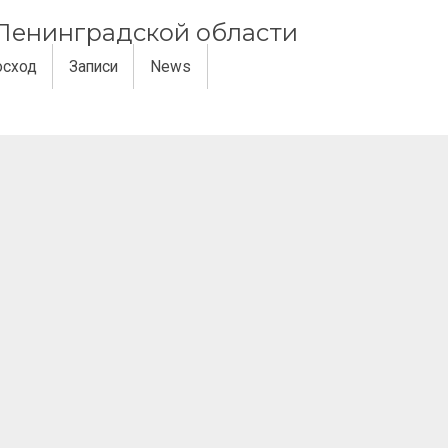
и Ленинградской области
осход
Записи
News