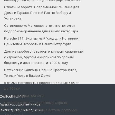
Откатные ворота: Современное Решение для
Дома и Гаража. Полный Гид по Выбору и
Установке
Сатиновые vs Матовые натяжные потолки:
подробное сравнение для вашего интерьера
Porsche 911: Экспертный Уход для Истинных
Ценителей Скорости в Санкт-Петербурге
Дом из газобетона плюсы и минусы: сравнение
с каркасом, брусом и кирпичом по срокам,
бюджету и долговечности в 2026 году
Остекление Балкона: Больше Пространства,
Тепла и Уюта в Вашем Доме
5 самых популярных проектов дачных домов
до 100 м²
Вакансии
Ангары-гаражи под ключ
Строгие практичные костюмы Охрана
Ищем хороших печников.
Производство и доставка бетона, раствора,
Так же требуются плотники.