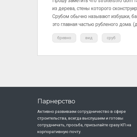
Прошу заметить что stroitelstvo dom 
из дерева, стены которого сконструи
Срубом обычно называют избушки, бан
это главная частью рубленого дома. (
бревно
вид
сруб
Парнерство
Активно развиваем сотрудничество в сфере
строительства, всегда выслушаем и готовы
сотрудничать, просьба, присылайте сразу КП на
корпоративную почту.