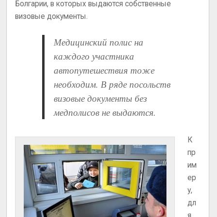
Болгарии, в которых выдаются собственные
визовые документы.
Медицинский полис на
каждого участника
автопутешествия тоже
необходим. В ряде посольств
визовые документы без
медполисов не выдаются.
К
пр
им
ер
у,
дл
я