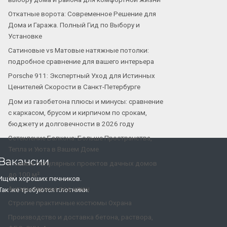
Откатные ворота: Современное Решение для
Дома и Гаража. Полный Гид по Выбору и
Установке
Сатиновые vs Матовые натяжные потолки:
подробное сравнение для вашего интерьера
Porsche 911: Экспертный Уход для Истинных
Ценителей Скорости в Санкт-Петербурге
Дом из газобетона плюсы и минусы: сравнение
с каркасом, брусом и кирпичом по срокам,
бюджету и долговечности в 2026 году
Остекление Балкона: Больше Пространства,
Тепла и Уюта в Вашем Доме
Вакансии
5 самых популярных проектов дачных домов
до 100 м²
Ищем хороших печников.
Ангары-гаражи под ключ
Так же требуются плотники.
Строгие практичные костюмы Охрана
Производство и доставка бетона, раствора,