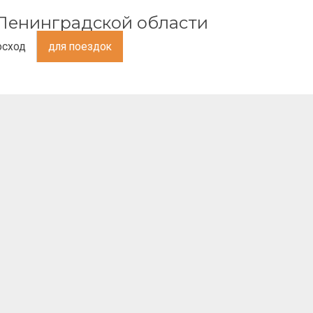
и Ленинградской области
осход
для поездок