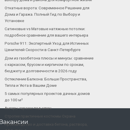
Откатные ворота: Современное Решение для
Дома и Гаража. Полный Гид по Выбору и
Установке
Сатиновые vs Матовые натяжные потолки:
подробное сравнение для вашего интерьера
Porsche 911: Экспертный Уход для Истинных
Ценителей Скорости в Санкт-Петербурге
Дом из газобетона плюсы и минусы: сравнение
с каркасом, брусом и кирпичом по срокам,
бюджету и долговечности в 2026 году
Остекление Балкона: Больше Пространства,
Тепла и Уюта в Вашем Доме
5 самых популярных проектов дачных домов
до 100 м²
Ангары-гаражи под ключ
Строгие практичные костюмы Охрана
Вакансии
Производство и доставка бетона, раствора,