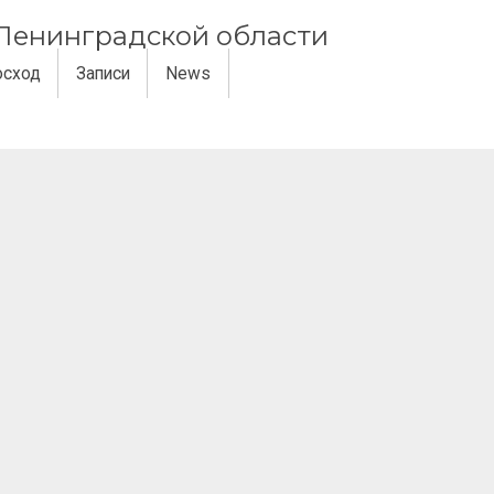
и Ленинградской области
осход
Записи
News