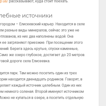
zp.ua/
рассказывают, куда стоит поехать.
елебные источники
 городом – Елисеевский карьер. Находится в селе
ли разные виды минералов, сейчас это уже не
тлованов, из них два наполнены водой. Она
ки ее загрязняют приезжие. При посещении этого
ений. Берега здесь крутые, спуски каменные,
Само же озеро глубокое, достигает до 20 метров.
товой дороге села Елисеевка.
ится парк. Там можно посетить один из трех
ории находится двенадцать родников. Говорят, в
делает каждый источник целебным. Один из них
нем немного соленая. Второй именуют источником
ожно не купаться в озере, а посетить отдельную