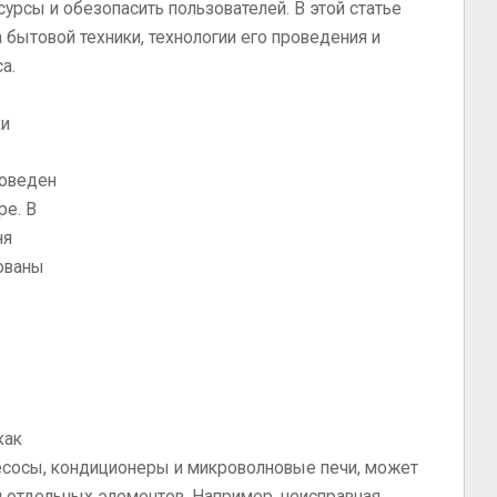
урсы и обезопасить пользователей. В этой статье
бытовой техники, технологии его проведения и
а.
ки
роведен
ре. В
ня
зованы
как
есосы, кондиционеры и микроволновые печи, может
я отдельных элементов. Например, неисправная