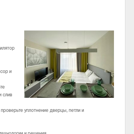
тилятор
ссор и
ьте
и слив
 проверьте уплотнение дверцы, петли и
технологии и решения