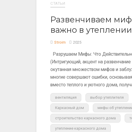
СТАТЬИ
Развенчиваем мифы
важно в утеплении
Stroim
2025
Разрушаем Мифы: Что Действительно
(Интригующий, акцент на развенчание
окутанная множеством мифов и заблу
многие совершают ошибки, основываяс
вместо теплого и уютного дома, полу
вентиляция
выбор утеплителя
Каркасный дом
мифы об утеплени
строительство каркасного дома
т
утепление каркасного дома