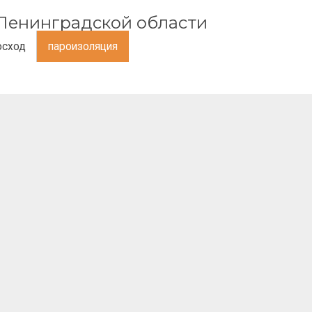
и Ленинградской области
осход
пароизоляция