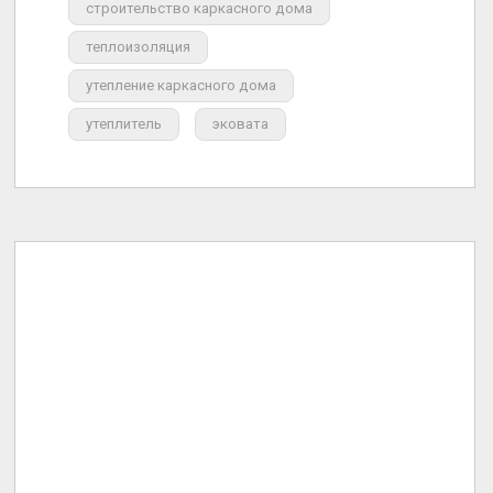
строительство каркасного дома
теплоизоляция
утепление каркасного дома
утеплитель
эковата