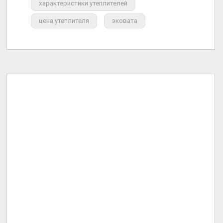
характеристики утеплителей
цена утеплителя
эковата